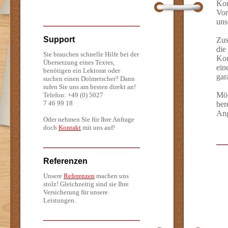
Kon
Vor
uns
Support
Zus
die
Sie brauchen schnelle Hilfe bei der
Kon
Übersetzung eines Textes,
ein
benötigen ein Lektorat oder
gar
suchen einen Dolmetscher? Dann
rufen Sie uns am besten direkt an!
Möc
Telefon: +49 (0) 5027
7 46 99 18
ber
Ang
Oder nehmen Sie für Ihre Anfrage
doch
Kontakt
mit uns auf!
Referenzen
Unsere
Referenzen
machen uns
stolz! Gleichzeitig sind sie Ihre
Versicherung für unsere
Leistungen.