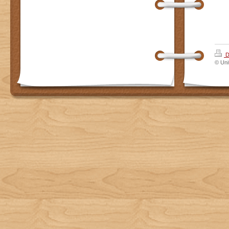
D
© Uni