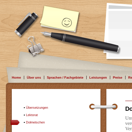
Home
Über uns
Sprachen / Fachgebiete
Leistungen
Preise
Re
Do
Übersetzungen
Lektorat
Uns
Dolmetschen
ver
Ver