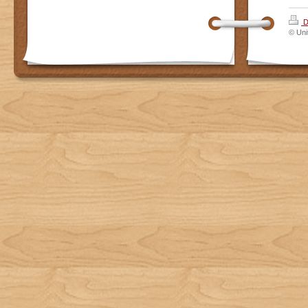
D
© Uni