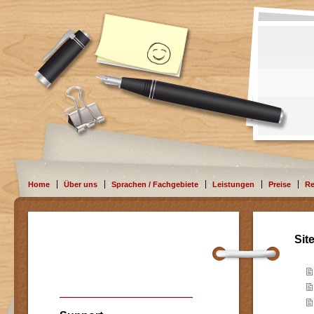
Home
Über uns
Sprachen / Fachgebiete
Leistungen
Preise
Re
Sit